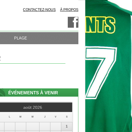
CONTACTEZ-NOUS
À PROPOS
PLAGE
R
ÉVÉNEMENTS À VENIR
août 2026
L
M
M
J
V
S
1