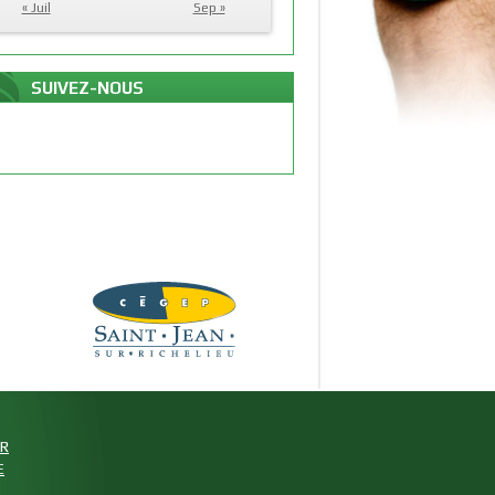
« Juil
Sep »
SUIVEZ-NOUS
UR
E